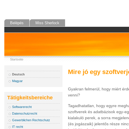
Belépés
Miss Sherlock
Startseite
Mire jó egy szoftver
Deutsch
Magyar
Gyakran felmerül, hogy miért érd
venni?
Tätigkeitsbereiche
Tagadhatatlan, hogy egyre megha
Softwarerecht
szoftverek és adatbázisok egy-egy
Datenschutzrecht
kialakuló perek, a sorra megjelen
Gewerblichen Rechtschutz
(és jogászaik) jelentős része ninc
IT recht