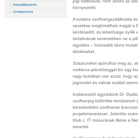
jogi hátterével, nem ismeri az ada
Immobilienrecht
környezetét.
Urheberrecht
A tudatos szoftvergazdálkodás é
vezetése megkímélheti magát a 
kérdéseitől, és lehetősége nyílik 
tartalmának ismeretében ne a pil
együttes – hosszabb távra mutató
döntéseket.
Százezreket spórolhat meg az, ak
mekkora jelentőséggel bír egy li
vagy tisztában van azzal, hogy a
jogrendet és válnak ezáltal semm
Irodavezető ügyvédünk Dr. Dudás 
szoftverjog különféle területeivel
kereskedelmi szoftverek licencezés
projektmenedzser. Jelentős számú
Klub c. IT műsorának illetve a Ne
ismertté.