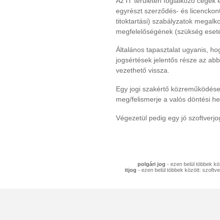
Az IT területen foglalkozó cégek
egyrészt szerződés- és licenckont
titoktartási) szabályzatok megalk
megfelelőségének (szükség eseté
Általános tapasztalat ugyanis, h
jogsértések jelentős része az ab
vezethető vissza.
Egy jogi szakértő közreműködése
meg/felismerje a valós döntési hel
Végezetül pedig egy jó szoftverjog
polgári jog
- ezen belül többek köz
itjog
- ezen belül többek között: szoftve