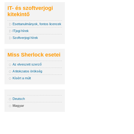
IT- és szoftverjogi
kitekintő
Esettanulmányok, fontos licencek
ITjogi hírek
Szoftverjogi hírek
Miss Sherlock esetei
Az elveszett szerző
A titokzatos örökség
Kísért a múlt
Deutsch
Magyar