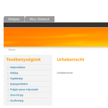
Belépés
Miss Sherlock
Home
Tevékenységünk
Urheberrecht
Adatvédelem
Urheberrecht
Adójog
Ingatlanjog
Iparjogvédelem
Polgári peres képviselet
Szerzői jog
Szoftverjog