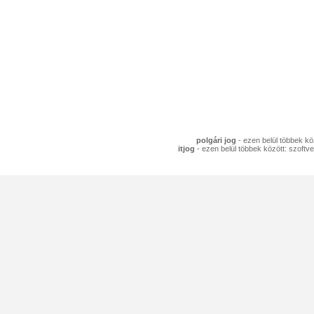
polgári jog
- ezen belül többek köz
itjog
- ezen belül többek között: szoftve